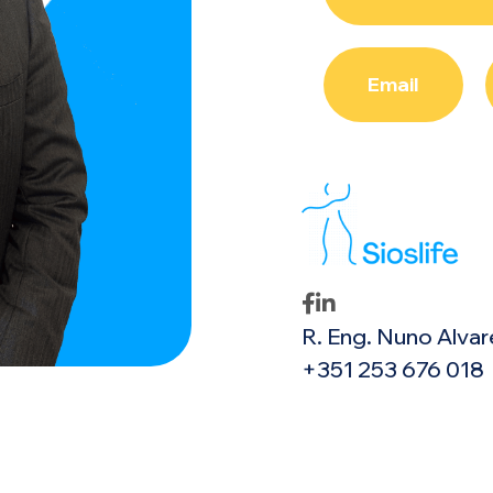
Email


R. Eng. Nuno Alvar
+351 253 676 018