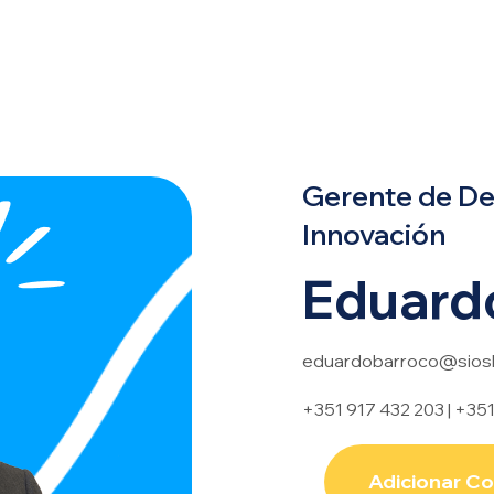
Gerente de De
Innovación
Eduard
eduardobarroco@siosl
+351 917 432 203 | +35
Adicionar C