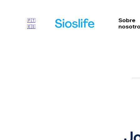
Sobre
🇵🇹
nosotr
🇪🇸
Jo