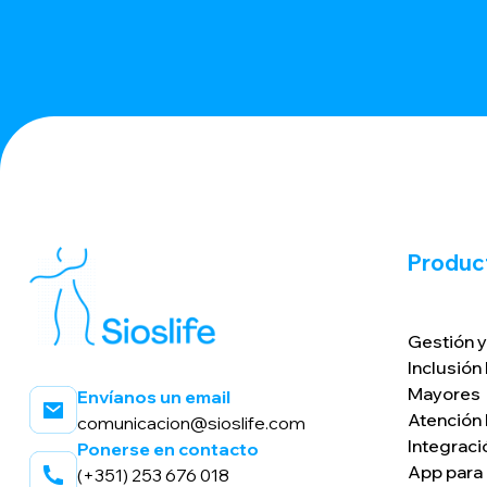
Produc
Gestión y
Inclusión
Mayores
Envíanos un email
Atención
comunicacion@sioslife.com
Integraci
Ponerse en contacto
App para l
(+351) 253 676 018