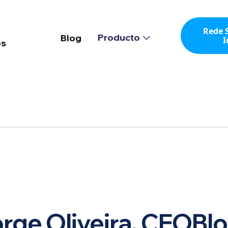
Rede S
Producto
Blog
I
os
rge Oliveira, CEO
Bl