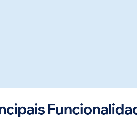
óprio processo de
cionados, tendo a
mação atualizada
tente
incipais Funcionalida