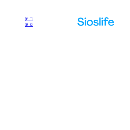
🇵🇹
🇪🇸