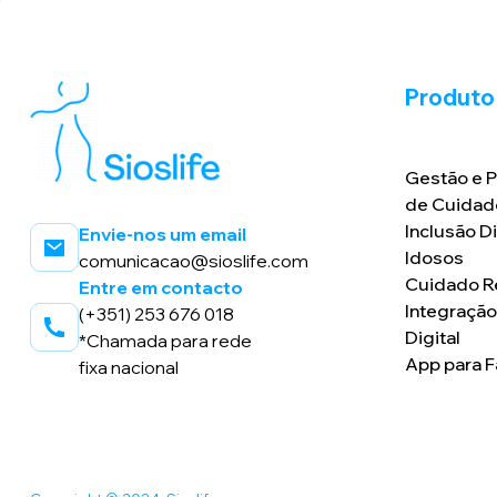
Produto
Gestão e 
de Cuidad
Inclusão Di
Envie-nos um email
Idosos
comunicacao@sioslife.com
Cuidado 
Entre em contacto
Integraçã
(+351) 253 676 018
Digital
*Chamada para rede
App para F
fixa nacional