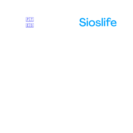
🇵🇹
🇪🇸