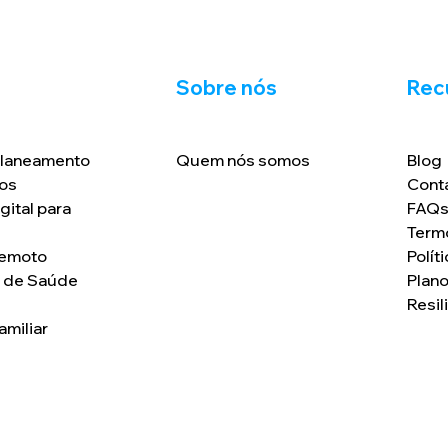
Sobre nós
Rec
Planeamento
Quem nós somos
Blog
os
Cont
gital para
FAQ
Term
Remoto
Polít
o de Saúde
Plan
Resil
amiliar