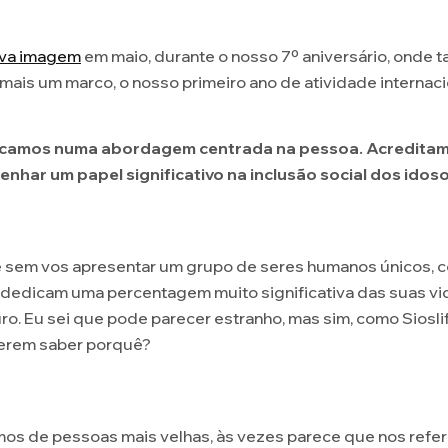
va imagem
em maio, durante o nosso 7º aniversário, onde
ais um marco, o nosso primeiro ano de atividade internacio
focamos numa abordagem centrada na pessoa. Acredita
har um papel significativo na inclusão social dos idoso
fe sem vos apresentar um grupo de seres humanos únicos, 
edicam uma percentagem muito significativa das suas vida
ro. Eu sei que pode parecer estranho, mas sim, como Siosli
uerem saber porquê?
os de pessoas mais velhas, às vezes parece que nos referi