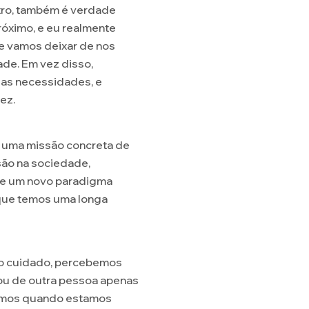
tro, também é verdade
óximo, e eu realmente
e vamos deixar de nos
ade. Em vez disso,
as necessidades, e
ez.
m uma missão concreta de
são na sociedade,
ade um novo paradigma
que temos uma longa
 o cuidado, percebemos
ou de outra pessoa apenas
tamos quando estamos