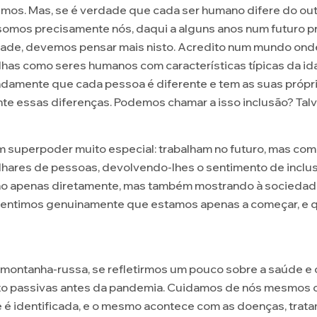
smos. Mas, se é verdade que cada ser humano difere do ou
omos precisamente nós, daqui a alguns anos num futuro pr
ade, devemos pensar mais nisto. Acredito num mundo ond
elhas como seres humanos com características típicas da id
mente que cada pessoa é diferente e tem as suas própri
e essas diferenças. Podemos chamar a isso inclusão? Talv
um superpoder muito especial: trabalham no futuro, mas co
lhares de pessoas, devolvendo-lhes o sentimento de inclu
, não apenas diretamente, mas também mostrando à socied
Sentimos genuinamente que estamos apenas a começar, e 
 montanha-russa, se refletirmos um pouco sobre a saúde e
to passivas antes da pandemia. Cuidamos de nós mesmos 
é identificada, e o mesmo acontece com as doenças, tra