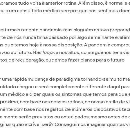
ramos tudo volta à anterior rotina. Além disso, é normal e
ou a um consultório médico sempre que nos sentimos doen
ta mais recente pandemia, mas ninguém estava preparado
rte de nós nunca tinha passado por algo semelhante e, além
as que temos hoje à nossa disposição. A pandemia comprou-
evou ao futuro. Nas
loops
e nos altos, conseguimos ter a vi
tos de recuperação, pudemos fazer planos para o futuro.
 uma rápida mudança de paradigma tornando-se muito mais 
uidado chegou e será completamente diferente daqui para 
 um médico e dizer quais os sintomas que temos para que e
próximo, com base nas nossas rotinas, no nosso estilo de v
lmente com base nos registos de inúmeros dispositivos tec
 e mente serão previstos ou antecipados, mesmo antes de
inar quão incrível será? Conseguimos imaginar quantas v