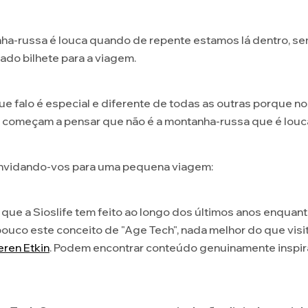
-russa é louca quando de repente estamos lá dentro, s
do bilhete para a viagem.
 falo é especial e diferente de todas as outras porque nos 
começam a pensar que não é a montanha-russa que é louca,
convidando-vos para uma pequena viagem:
que a Sioslife tem feito ao longo dos últimos anos enquan
uco este conceito de "Age Tech", nada melhor do que visi
eren Etkin
. Podem encontrar conteúdo genuinamente inspi