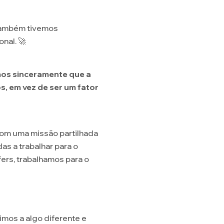
 também tivemos
nal. 🚀
mos sinceramente que a
s, em vez de ser um fator
com uma missão partilhada
s a trabalhar para o
fers, trabalhamos para o
mos a algo diferente e