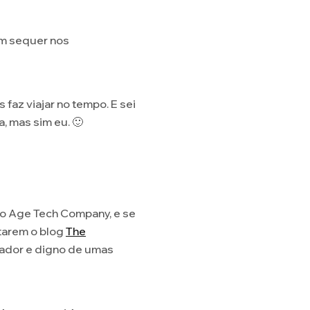
em sequer nos
faz viajar no tempo. E sei
 mas sim eu. 🙂
to Age Tech Company, e se
tarem o blog
The
rador e digno de umas