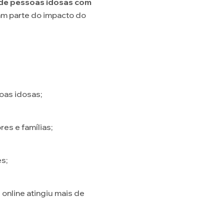
l de pessoas idosas com
ram parte do impacto do
oas idosas;
es e famílias;
s;
online atingiu mais de