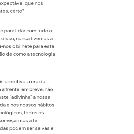
 expectável que nos
tes, certo?
 para lidar com tudo o
 disso, nunca tivemos a
nos o bilhete para esta
são de como a tecnologia
preditivo, a era da
a frente, em breve, não
ste "adivinhe" a nossa
ida e nos nossos hábitos
nológicos, todos os
 começarmos a ter
idas podem ser salvas e