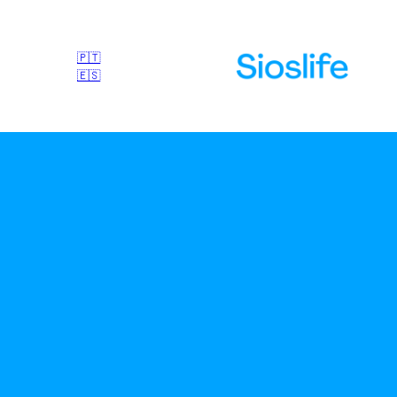
🇵🇹
🇪🇸