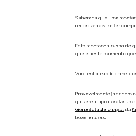
Sabemos que uma montanha
recordarmos de ter compra
Esta montanha-russa de que
que é neste momento que 
Vou tentar explicar-me, 
Provavelmente já sabem o 
quiserem aprofundar um po
Gerontotechnologist
da
K
boas leituras.