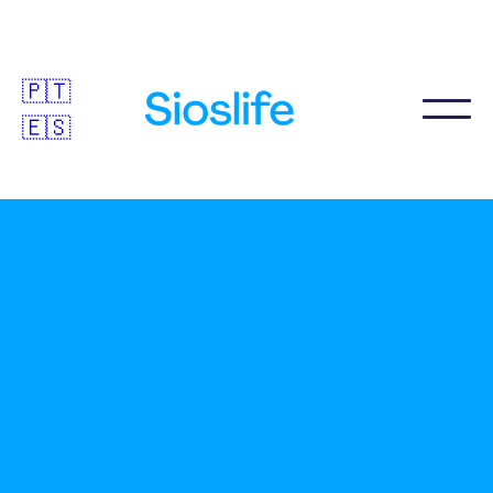
🇵🇹
🇪🇸