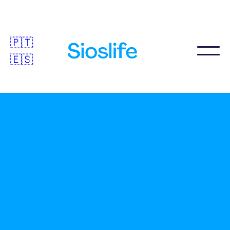
🇵🇹
🇪🇸